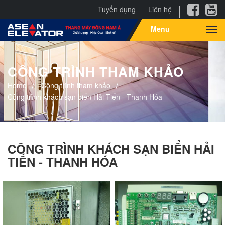
|
Tuyển dụng
Liên hệ
Menu
CÔNG TRÌNH THAM KHẢO
Home
Công trình tham khảo
Công trình khách sạn biển Hải Tiến - Thanh Hóa
CÔNG TRÌNH KHÁCH SẠN BIỂN HẢI
TIẾN - THANH HÓA